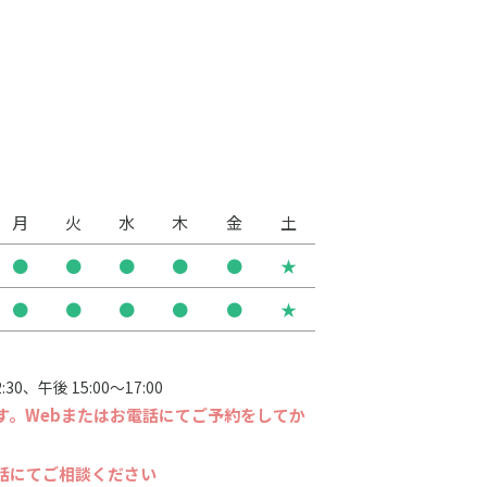
月
火
水
木
金
土
●
●
●
●
●
★
●
●
●
●
●
★
30、午後 15:00〜17:00
す。Webまたはお電話にてご予約をしてか
話にてご相談ください